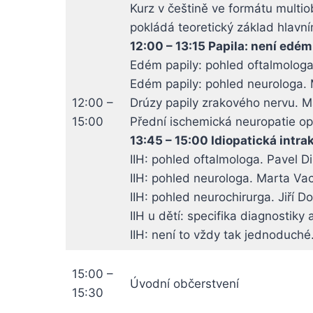
Kurz v češtině ve formátu multi
pokládá teoretický základ hlavn
12:00 – 13:15 Papila: není edé
Edém papily: pohled oftalmologa
Edém papily: pohled neurologa.
12:00 –
Drúzy papily zrakového nervu. 
15:00
Přední ischemická neuropatie op
13:45 – 15:00 Idiopatická intra
IIH: pohled oftalmologa. Pavel Di
IIH: pohled neurologa. Marta Va
IIH: pohled neurochirurga. Jiří D
IIH u dětí: specifika diagnostik
IIH: není to vždy tak jednoduch
15:00 –
Úvodní občerstvení
15:30