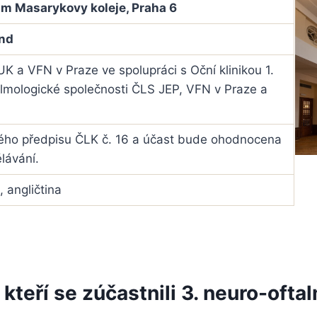
m Masarykovy koleje, Praha 6
nd
UK a VFN v Praze ve spolupráci s Oční klinikou 1.
lmologické společnosti ČLS JEP, VFN v Praze a
kého předpisu ČLK č. 16 a účast bude ohodnocena
lávání.
, angličtina
teří se zúčastnili 3. neuro-ofta