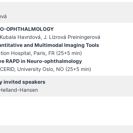
ová
URO-OPHTHALMOLOGY
. Kubala Havrdová, J. Lízrová Preiningerová
antitative and Multimodal Imaging Tools
ion Hospital, Paris, FR (25+5 min)
ive RAPD in Neuro-ophthalmology
 CERID, University Oslo, NO (25+5 min)
y invited speakers
. Helland-Hansen