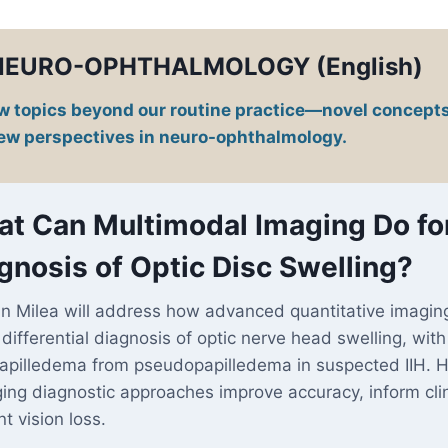
N NEURO-OPHTHALMOLOGY
(English)
 new topics beyond our routine practice—novel conce
new perspectives in neuro-ophthalmology.
t Can Multimodal Imaging Do for 
gnosis of Optic Disc Swelling?
an Milea will address how advanced quantitative imagi
 differential diagnosis of optic nerve head swelling, wit
papilledema from pseudopapilledema in suspected IIH. 
ing diagnostic approaches improve accuracy, inform cli
t vision loss.