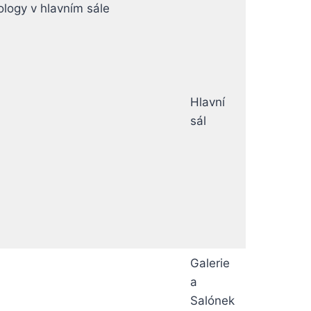
ology v hlavním sále
Hlavní
sál
Galerie
a
Salónek