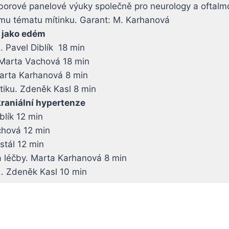
oborové panelové výuky společně pro neurology a oftalm
ímu tématu mítinku. Garant: M. Karhanová
m jako edém
. Pavel Diblík 18 min
 Marta Vachová 18 min
Marta Karhanová 8 min
tiku. Zdeněk Kasl 8 min
kraniální hypertenze
blík 12 min
chová 12 min
ostál 12 min
y a léčby. Marta Karhanová 8 min
é.. Zdeněk Kasl 10 min