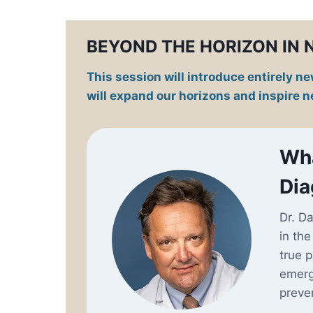
BEYOND THE HORIZON I
This session will introduce entirely
will expand our horizons and inspire 
Wha
Dia
Dr. D
in the
true 
emerg
preven