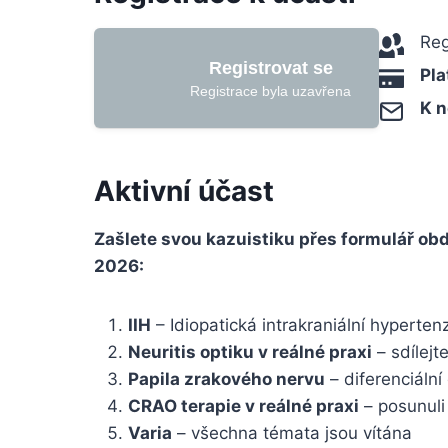
Reg
Registrovat se
Pla
Registrace byla uzavřena
K n
Aktivní účast
Zašlete svou kazuistiku přes formulář obd
2026:
IIH
– Idiopatická intrakraniální hyperten
Neuritis optiku v reálné praxi
– sdílejt
Papila zrakového nervu
– diferenciální
CRAO terapie v reálné praxi
– posunuli
Varia
– všechna témata jsou vítána