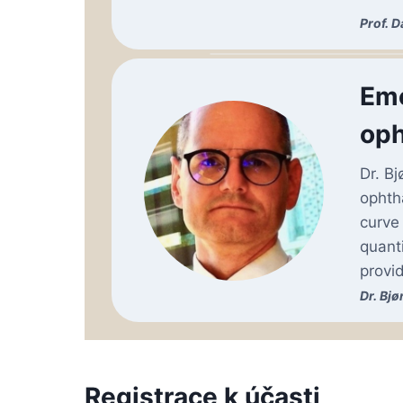
Prof. 
Eme
oph
Dr. B
ophth
curve
quant
provi
Dr. Bj
Registrace k účasti