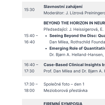
Slavnostní zahájení
15:30
Moderátor: J. Lízrová Preininger
BEYOND THE HORIZON IN NE
Předsedající: J. Heissigerová, E
15:40 –
Seeing Beyond the Disc: Qu
16:40
Dan Milea, Rothschild Foundat
Emerging Role of Quantitat
Dr. Bjørn A. Helland-Hansen,
16:40 –
Case-Based Clinical Insights b
17:30
Prof. Dan Milea and Dr. Bjørn A
17:30 –
Společné foto – den 1
18:00
Mezioborová přestávka
FIREMNÍ SYMPOSIA